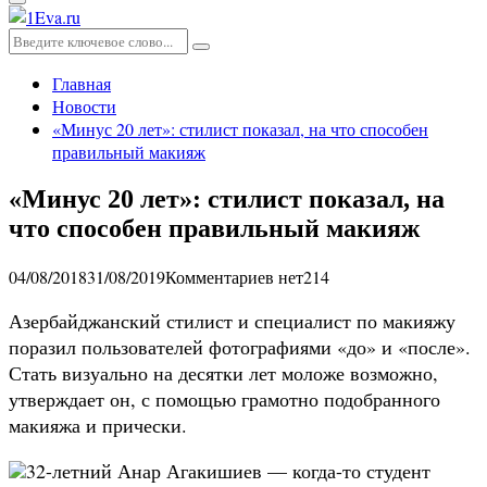
Основное
меню
Искать:
Поиск
Главная
Новости
«Минус 20 лет»: стилист показал, на что способен
правильный макияж
«Минус 20 лет»: стилист показал, на
что способен правильный макияж
04/08/2018
31/08/2019
Комментариев нет
214
Азербайджанский стилист и специалист по макияжу
поразил пользователей фотографиями «до» и «после».
Стать визуально на десятки лет моложе возможно,
утверждает он, с помощью грамотно подобранного
макияжа и прически.
32-летний Анар Агакишиев — когда-то студент