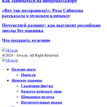
Как заниматься на вибромассажере
«Вот так поздравила!»: Роза Сябитова
рассказала о мужском климаксе
Почувствуй разницу: как выглядят российские
звезды без макияжа
Что подарить мужчине
@2024 - 1eva.ru. All Right Reserved.
Facebook
Twitter
Youtube
Полезно знать
Новости
Женское здоровье
Сказочная фигура
Красота женского лица
Шикарные волосы
Восхитительные ножки