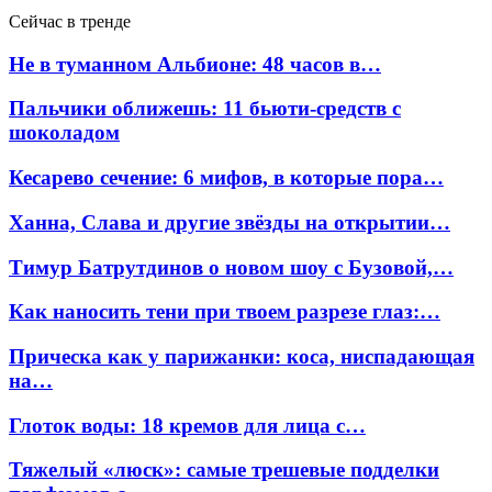
Сейчас в тренде
Не в туманном Альбионе: 48 часов в…
Пальчики оближешь: 11 бьюти-средств с
шоколадом
Кесарево сечение: 6 мифов, в которые пора…
Ханна, Слава и другие звёзды на открытии…
Тимур Батрутдинов о новом шоу с Бузовой,…
Как наносить тени при твоем разрезе глаз:…
Прическа как у парижанки: коса, ниспадающая
на…
Глоток воды: 18 кремов для лица с…
Тяжелый «люск»: самые трешевые подделки