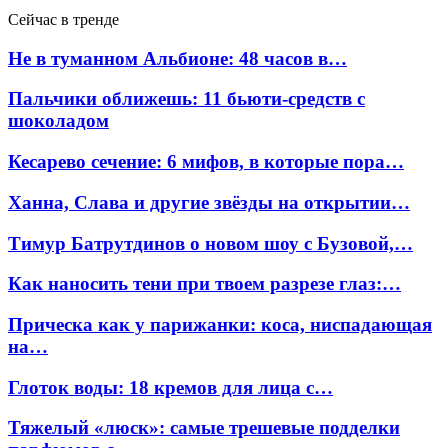
Сейчас в тренде
Не в туманном Альбионе: 48 часов в…
Пальчики оближешь: 11 бьюти-средств с
шоколадом
Кесарево сечение: 6 мифов, в которые пора…
Ханна, Слава и другие звёзды на открытии…
Тимур Батрутдинов о новом шоу с Бузовой,…
Как наносить тени при твоем разрезе глаз:…
Прическа как у парижанки: коса, ниспадающая
на…
Глоток воды: 18 кремов для лица с…
Тяжелый «люск»: самые трешевые подделки