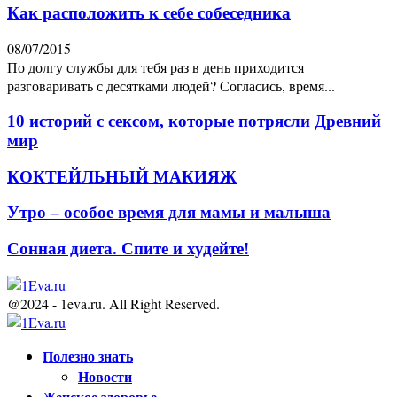
Как расположить к себе собеседника
08/07/2015
По долгу службы для тебя раз в день приходится
разговаривать с десятками людей? Согласись, время...
10 историй с сексом, которые потрясли Древний
мир
КОКТЕЙЛЬНЫЙ МАКИЯЖ
Утро – особое время для мамы и малыша
Сонная диета. Спите и худейте!
@2024 - 1eva.ru. All Right Reserved.
Facebook
Twitter
Youtube
Полезно знать
Новости
Женское здоровье