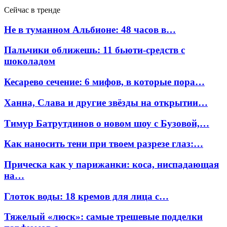
Сейчас в тренде
Не в туманном Альбионе: 48 часов в…
Пальчики оближешь: 11 бьюти-средств с
шоколадом
Кесарево сечение: 6 мифов, в которые пора…
Ханна, Слава и другие звёзды на открытии…
Тимур Батрутдинов о новом шоу с Бузовой,…
Как наносить тени при твоем разрезе глаз:…
Прическа как у парижанки: коса, ниспадающая
на…
Глоток воды: 18 кремов для лица с…
Тяжелый «люск»: самые трешевые подделки