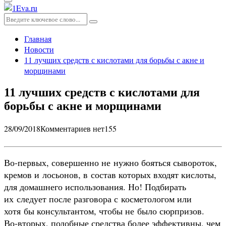
Основное
меню
Искать:
Поиск
Главная
Новости
11 лучших средств с кислотами для борьбы с акне и
морщинами
11 лучших средств с кислотами для
борьбы с акне и морщинами
28/09/2018
Комментариев нет
155
Во-первых, совершенно не нужно бояться сывороток,
кремов и лосьонов, в состав которых входят кислоты,
для домашнего использования. Но! Подбирать
их следует после разговора с косметологом или
хотя бы консультантом, чтобы не было сюрпризов.
Во‑вторых, подобные средства более эффективны, чем