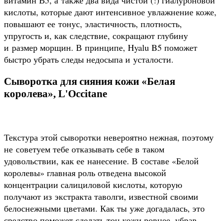
витамин В5, а также два вида чистой (!) гиалуроновой
кислоты, которые дают интенсивное увлажнение коже,
повышают ее тонус, эластичность, плотность,
упругость и, как следствие, сокращают глубину
и размер морщин. В принципе, Hyalu B5 поможет
быстро убрать следы недосыпа и усталости.
Сыворотка для сияния кожи «Белая
королева», L'Occitane
Текстура этой сыворотки невероятно нежная, поэтому
не советуем тебе отказывать себе в таком
удовольствии, как ее нанесение. В составе «Белой
королевы» главная роль отведена высокой
концентрации салициловой кислоты, которую
получают из экстракта таволги, известной своими
белоснежными цветами. Как ты уже догадалась, это
средство поможет сделать тон кожи ровнее, убрав