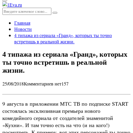
Основное
меню
Искать:
Поиск
Главная
Новости
4 типажа из сериала «Гранд», которых ты точно
встретишь в реальной жизни.
4 типажа из сериала «Гранд», которых
ты точно встретишь в реальной
жизни.
25/08/2018
Комментариев нет
157
9 августа в приложении МТС ТВ по подписке START
состоялась эксклюзивная премьера нового
комедийного сериала от создателей знаменитой
«Кухни». И там точно есть на что (и на кого!)
посмотреть. К примеру, вот этих персонажей ты точно