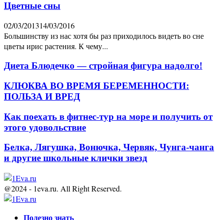
Цветные сны
02/03/2013
14/03/2016
Большинству из нас хотя бы раз приходилось видеть во сне
цветы ирис растения. К чему...
Диета Блюдечко — стройная фигура надолго!
КЛЮКВА ВО ВРЕМЯ БЕРЕМЕННОСТИ:
ПОЛЬЗА И ВРЕД
Как поехать в фитнес-тур на море и получить от
этого удовольствие
Белка, Лягушка, Вонючка, Червяк, Чунга-чанга
и другие школьные клички звезд
@2024 - 1eva.ru. All Right Reserved.
Facebook
Twitter
Youtube
Полезно знать