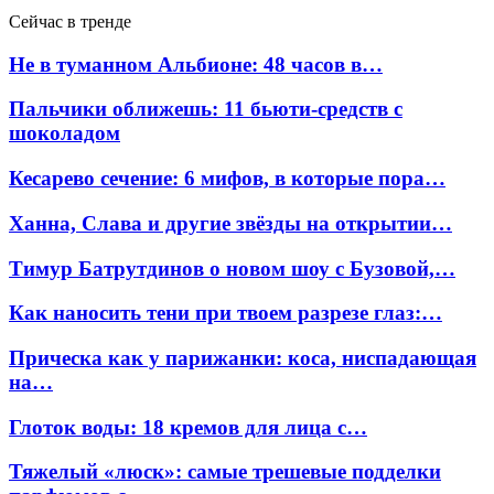
Сейчас в тренде
Не в туманном Альбионе: 48 часов в…
Пальчики оближешь: 11 бьюти-средств с
шоколадом
Кесарево сечение: 6 мифов, в которые пора…
Ханна, Слава и другие звёзды на открытии…
Тимур Батрутдинов о новом шоу с Бузовой,…
Как наносить тени при твоем разрезе глаз:…
Прическа как у парижанки: коса, ниспадающая
на…
Глоток воды: 18 кремов для лица с…
Тяжелый «люск»: самые трешевые подделки