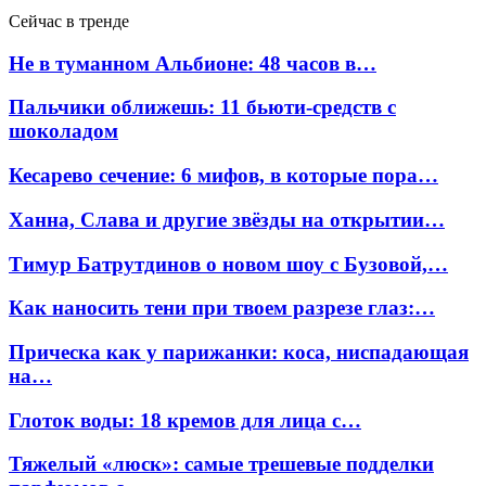
Сейчас в тренде
Не в туманном Альбионе: 48 часов в…
Пальчики оближешь: 11 бьюти-средств с
шоколадом
Кесарево сечение: 6 мифов, в которые пора…
Ханна, Слава и другие звёзды на открытии…
Тимур Батрутдинов о новом шоу с Бузовой,…
Как наносить тени при твоем разрезе глаз:…
Прическа как у парижанки: коса, ниспадающая
на…
Глоток воды: 18 кремов для лица с…
Тяжелый «люск»: самые трешевые подделки