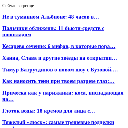
Сейчас в тренде
Не в туманном Альбионе: 48 часов в…
Пальчики оближешь: 11 бьюти-средств с
шоколадом
Кесарево сечение: 6 мифов, в которые пора…
Ханна, Слава и другие звёзды на открытии…
Тимур Батрутдинов о новом шоу с Бузовой,…
Как наносить тени при твоем разрезе глаз:…
Прическа как у парижанки: коса, ниспадающая
на…
Глоток воды: 18 кремов для лица с…
Тяжелый «люск»: самые трешевые подделки