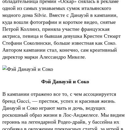
обладательница премии «Оскар» снялась в рекламе
одной из самых узнаваемых сумок итальянского
модного дома Silvie. Вместе с Данауэй в кампании,
куда вошли фотографии и короткое видео, снятые
Петрой Коллинз, приняла участие французская
актриса, певица и бывшая девушка Кристен Стюарт
Стефани Соколински, больше известная как Соко.
Автором кампании стал, конечно, сам креативный
директор марки Алессандро Микеле.
Фэй Данауэй и Соко
В кампании отражено все то, с чем ассоциируется
бренд Gucci, — престиж, успех и красивая жизнь.
Данауэй и Соко играют мать и дочь, ведущих
роскошный образ жизни в Лос-Анджелесе. Мы видим
героинь на легендарной Родео-драйв, у бассейна их
особняка в окружении прекрасных статуй, за игрой в