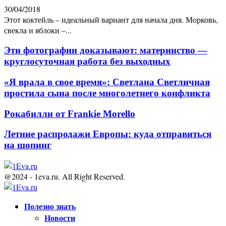
30/04/2018
Этот коктейль – идеальный вариант для начала дня. Морковь,
свекла и яблоки –...
Эти фотографии доказывают: материнство —
круглосуточная работа без выходных
«Я врала в свое время»: Светлана Светличная
простила сына после многолетнего конфликта
Рокабилли от Frankie Morello
Летние распродажи Европы: куда отправиться
на шопинг
@2024 - 1eva.ru. All Right Reserved.
Facebook
Twitter
Youtube
Полезно знать
Новости