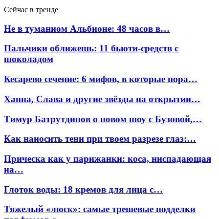
Сейчас в тренде
Не в туманном Альбионе: 48 часов в…
Пальчики оближешь: 11 бьюти-средств с
шоколадом
Кесарево сечение: 6 мифов, в которые пора…
Ханна, Слава и другие звёзды на открытии…
Тимур Батрутдинов о новом шоу с Бузовой,…
Как наносить тени при твоем разрезе глаз:…
Прическа как у парижанки: коса, ниспадающая
на…
Глоток воды: 18 кремов для лица с…
Тяжелый «люск»: самые трешевые подделки