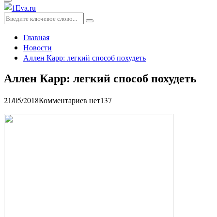
Основное
меню
Искать:
Поиск
Главная
Новости
Аллен Карр: легкий способ похудеть
Аллен Карр: легкий способ похудеть
21/05/2018
Комментариев нет
137