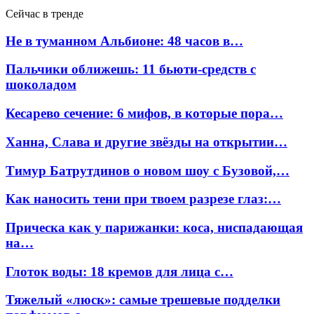
Сейчас в тренде
Не в туманном Альбионе: 48 часов в…
Пальчики оближешь: 11 бьюти-средств с
шоколадом
Кесарево сечение: 6 мифов, в которые пора…
Ханна, Слава и другие звёзды на открытии…
Тимур Батрутдинов о новом шоу с Бузовой,…
Как наносить тени при твоем разрезе глаз:…
Прическа как у парижанки: коса, ниспадающая
на…
Глоток воды: 18 кремов для лица с…
Тяжелый «люск»: самые трешевые подделки