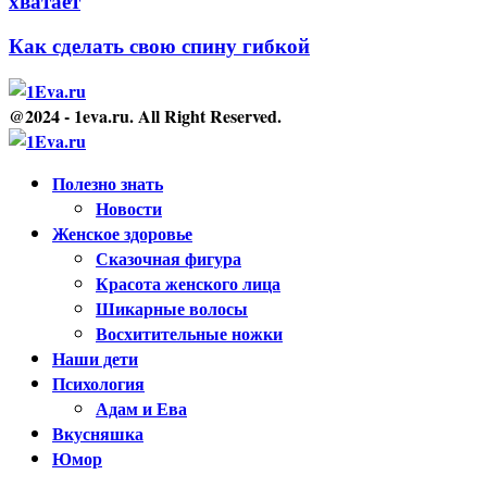
хватает
Как сделать свою спину гибкой
@2024 - 1eva.ru. All Right Reserved.
Facebook
Twitter
Youtube
Полезно знать
Новости
Женское здоровье
Сказочная фигура
Красота женского лица
Шикарные волосы
Восхитительные ножки
Наши дети
Психология
Адам и Ева
Вкусняшка
Юмор