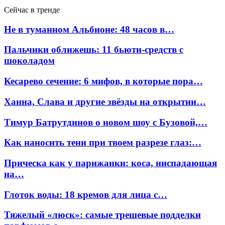
Сейчас в тренде
Не в туманном Альбионе: 48 часов в…
Пальчики оближешь: 11 бьюти-средств с
шоколадом
Кесарево сечение: 6 мифов, в которые пора…
Ханна, Слава и другие звёзды на открытии…
Тимур Батрутдинов о новом шоу с Бузовой,…
Как наносить тени при твоем разрезе глаз:…
Прическа как у парижанки: коса, ниспадающая
на…
Глоток воды: 18 кремов для лица с…
Тяжелый «люск»: самые трешевые подделки