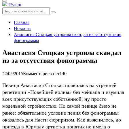
Основное
меню
Искать:
Поиск
Главная
Новости
Анастасия Стоцкая устроила скандал из-за отсутствия
фонограммы
Анастасия Стоцкая устроила скандал
из-за отсутствия фонограммы
22/05/2015
Комментариев нет
140
Певица Анастасия Стоцкая появилась на утренней
репетиции «Новейшей волны» без мейкапа и изумила
всех присутствующих собственной, ну просто
модельной стройностью. Но самой певице было не
ранее: обязательное условие пения без фонограммы
оказалось для Насти сюрпризом. Как выяснилось, до
приезда в Юрмалу артистка понятия не имела о