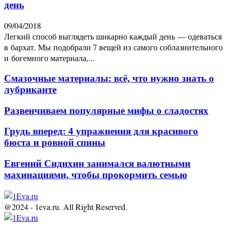
день
09/04/2018
Легкий способ выглядеть шикарно каждый день — одеваться
в бархат. Мы подобрали 7 вещей из самого соблазнительного
и богемного материала,...
Смазочные материалы: всё, что нужно знать о
лубриканте
Развенчиваем популярные мифы о сладостях
Грудь вперед: 4 упражнения для красивого
бюста и ровной спины
Евгений Сидихин занимался валютными
махинациями, чтобы прокормить семью
@2024 - 1eva.ru. All Right Reserved.
Facebook
Twitter
Youtube