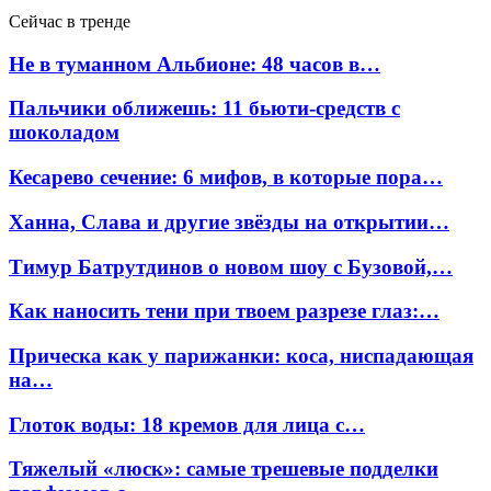
Сейчас в тренде
Не в туманном Альбионе: 48 часов в…
Пальчики оближешь: 11 бьюти-средств с
шоколадом
Кесарево сечение: 6 мифов, в которые пора…
Ханна, Слава и другие звёзды на открытии…
Тимур Батрутдинов о новом шоу с Бузовой,…
Как наносить тени при твоем разрезе глаз:…
Прическа как у парижанки: коса, ниспадающая
на…
Глоток воды: 18 кремов для лица с…
Тяжелый «люск»: самые трешевые подделки