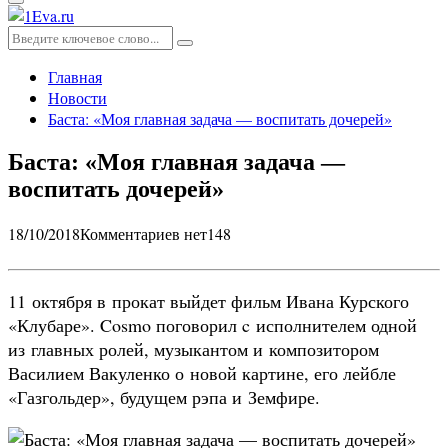
Основное
меню
Искать:
Поиск
Главная
Новости
Баста: «Моя главная задача — воспитать дочерей»
Баста: «Моя главная задача —
воспитать дочерей»
18/10/2018
Комментариев нет
148
11 октября в прокат выйдет фильм Ивана Курского
«Клубаре». Cosmo поговорил c исполнителем одной
из главных ролей, музыкантом и композитором
Василием Вакуленко о новой картине, его лейбле
«Газгольдер», будущем рэпа и Земфире.