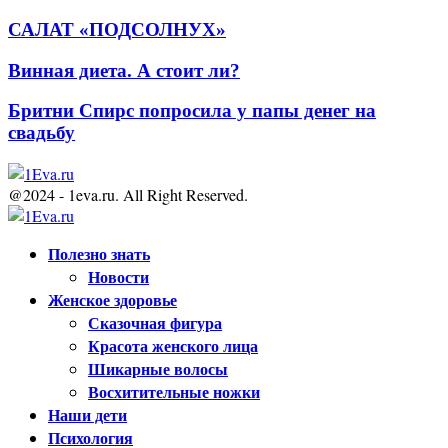
САЛАТ «ПОДСОЛНУХ»
Винная диета. А стоит ли?
Бритни Спирс попросила у папы денег на
свадьбу
@2024 - 1eva.ru. All Right Reserved.
Facebook
Twitter
Youtube
Полезно знать
Новости
Женское здоровье
Сказочная фигура
Красота женского лица
Шикарные волосы
Восхитительные ножки
Наши дети
Психология