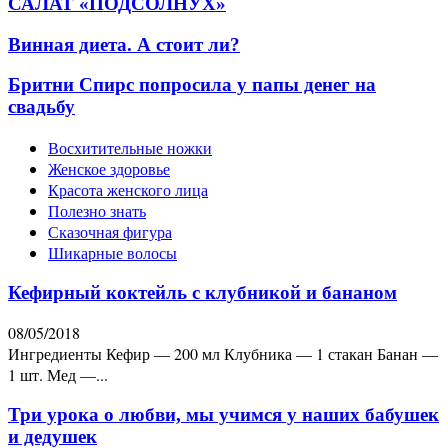
САЛАТ «ПОДСОЛНУХ»
Винная диета. А стоит ли?
Бритни Спирс попросила у папы денег на
свадьбу
Восхитительные ножки
Женское здоровье
Красота женского лица
Полезно знать
Сказочная фигура
Шикарные волосы
Кефирный коктейль с клубникой и бананом
08/05/2018
Ингредиенты Кефир — 200 мл Клубника — 1 стакан Банан —
1 шт. Мед —...
Три урока о любви, мы учимся у наших бабушек
и дедушек