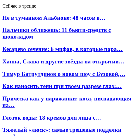
Сейчас в тренде
Не в туманном Альбионе: 48 часов в…
Пальчики оближешь: 11 бьюти-средств с
шоколадом
Кесарево сечение: 6 мифов, в которые пора…
Ханна, Слава и другие звёзды на открытии…
Тимур Батрутдинов о новом шоу с Бузовой,…
Как наносить тени при твоем разрезе глаз:…
Прическа как у парижанки: коса, ниспадающая
на…
Глоток воды: 18 кремов для лица с…
Тяжелый «люск»: самые трешевые подделки