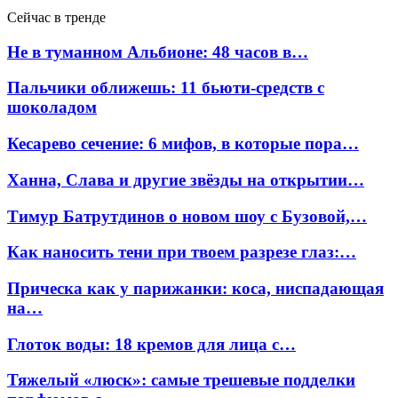
Сейчас в тренде
Не в туманном Альбионе: 48 часов в…
Пальчики оближешь: 11 бьюти-средств с
шоколадом
Кесарево сечение: 6 мифов, в которые пора…
Ханна, Слава и другие звёзды на открытии…
Тимур Батрутдинов о новом шоу с Бузовой,…
Как наносить тени при твоем разрезе глаз:…
Прическа как у парижанки: коса, ниспадающая
на…
Глоток воды: 18 кремов для лица с…
Тяжелый «люск»: самые трешевые подделки