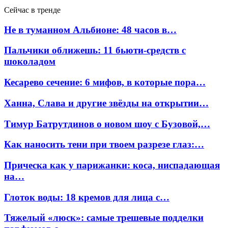
Сейчас в тренде
Не в туманном Альбионе: 48 часов в…
Пальчики оближешь: 11 бьюти-средств с
шоколадом
Кесарево сечение: 6 мифов, в которые пора…
Ханна, Слава и другие звёзды на открытии…
Тимур Батрутдинов о новом шоу с Бузовой,…
Как наносить тени при твоем разрезе глаз:…
Прическа как у парижанки: коса, ниспадающая
на…
Глоток воды: 18 кремов для лица с…
Тяжелый «люск»: самые трешевые подделки