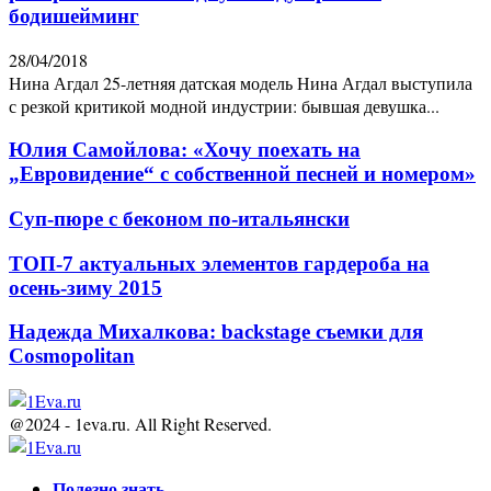
бодишейминг
28/04/2018
Нина Агдал 25-летняя датская модель Нина Агдал выступила
с резкой критикой модной индустрии: бывшая девушка...
Юлия Самойлова: «Хочу поехать на
„Евровидение“ с собственной песней и номером»
Суп-пюре с беконом по-итальянски
ТОП-7 актуальных элементов гардероба на
осень-зиму 2015
Надежда Михалкова: backstage съемки для
Cosmopolitan
@2024 - 1eva.ru. All Right Reserved.
Facebook
Twitter
Youtube
Полезно знать