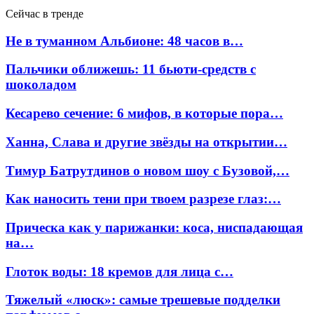
Сейчас в тренде
Не в туманном Альбионе: 48 часов в…
Пальчики оближешь: 11 бьюти-средств с
шоколадом
Кесарево сечение: 6 мифов, в которые пора…
Ханна, Слава и другие звёзды на открытии…
Тимур Батрутдинов о новом шоу с Бузовой,…
Как наносить тени при твоем разрезе глаз:…
Прическа как у парижанки: коса, ниспадающая
на…
Глоток воды: 18 кремов для лица с…
Тяжелый «люск»: самые трешевые подделки