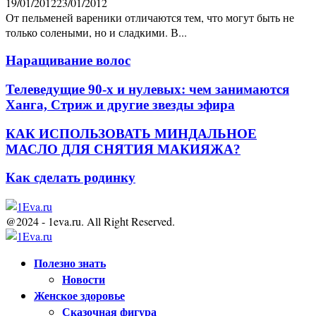
19/01/2012
23/01/2012
От пельменей вареники отличаются тем, что могут быть не
только солеными, но и сладкими. В...
Наращивание волос
Телеведущие 90-х и нулевых: чем занимаются
Ханга, Стриж и другие звезды эфира
КАК ИСПОЛЬЗОВАТЬ МИНДАЛЬНОЕ
МАСЛО ДЛЯ СНЯТИЯ МАКИЯЖА?
Как сделать родинку
@2024 - 1eva.ru. All Right Reserved.
Facebook
Twitter
Youtube
Полезно знать
Новости
Женское здоровье
Сказочная фигура