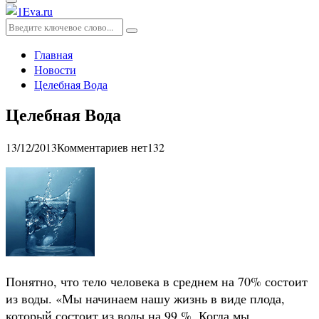
Основное
меню
Искать:
Поиск
Главная
Новости
Целебная Вода
Целебная Вода
13/12/2013
Комментариев нет
132
Понятно, что тело человека в среднем на 70% состоит
из воды. «Мы начинаем нашу жизнь в виде плода,
который состоит из воды на 99 %. Когда мы