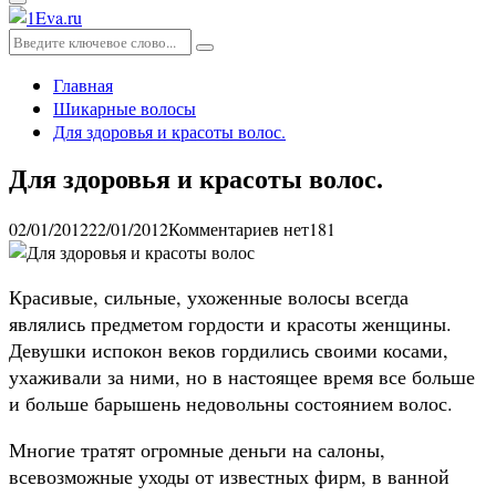
Основное
меню
Искать:
Поиск
Главная
Шикарные волосы
Для здоровья и красоты волос.
Для здоровья и красоты волос.
02/01/2012
22/01/2012
Комментариев нет
181
Красивые, сильные, ухоженные волосы всегда
являлись предметом гордости и красоты женщины.
Девушки испокон веков гордились своими косами,
ухаживали за ними, но в настоящее время все больше
и больше барышень недовольны состоянием волос.
Многие тратят огромные деньги на салоны,
всевозможные уходы от известных фирм, в ванной