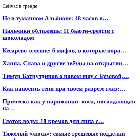
Сейчас в тренде
Не в туманном Альбионе: 48 часов в…
Пальчики оближешь: 11 бьюти-средств с
шоколадом
Кесарево сечение: 6 мифов, в которые пора…
Ханна, Слава и другие звёзды на открытии…
Тимур Батрутдинов о новом шоу с Бузовой,…
Как наносить тени при твоем разрезе глаз:…
Прическа как у парижанки: коса, ниспадающая
на…
Глоток воды: 18 кремов для лица с…
Тяжелый «люск»: самые трешевые подделки