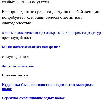
слабым раствором уксуса.
Все приведенные средства доступны любой женщине,
попробуйте их, и ваши волосы ответят вам
благодарностью.
волосы
голова
женская красота
красота
лицо
нервы
тонус
фигура
предыдущий пост
Как избавиться от двойного подбородка?
следующий пост
Диета для сладкоежек.
Похожие посты
Кудряшка Cью: достоинства и недостатки вьющихся
волос
Бережное окрашивание седых волос