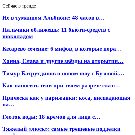
Сейчас в тренде
Не в туманном Альбионе: 48 часов в…
Пальчики оближешь: 11 бьюти-средств с
шоколадом
Кесарево сечение: 6 мифов, в которые пора…
Ханна, Слава и другие звёзды на открытии…
Тимур Батрутдинов о новом шоу с Бузовой,…
Как наносить тени при твоем разрезе глаз:…
Прическа как у парижанки: коса, ниспадающая
на…
Глоток воды: 18 кремов для лица с…
Тяжелый «люск»: самые трешевые подделки