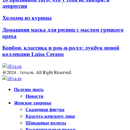
депрессия
Холодец из курицы
Домашняя маска для ресниц с маслом грецкого
ореха
Ковбои, классика и рок-н-ролл: лукбук новой
коллекции Luisa Cerano
@2024 - 1eva.ru. All Right Reserved.
Facebook
Twitter
Youtube
Полезно знать
Новости
Женское здоровье
Сказочная фигура
Красота женского лица
Шикарные волосы
Восхитительные ножки