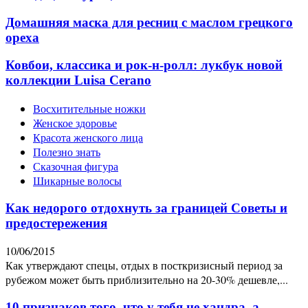
Домашняя маска для ресниц с маслом грецкого
ореха
Ковбои, классика и рок-н-ролл: лукбук новой
коллекции Luisa Cerano
Восхитительные ножки
Женское здоровье
Красота женского лица
Полезно знать
Сказочная фигура
Шикарные волосы
Как недорого отдохнуть за границей Советы и
предостережения
10/06/2015
Как утверждают спецы, отдых в посткризисный период за
рубежом может быть приблизительно на 20-30% дешевле,...
10 признаков того, что у тебя не хандра, а