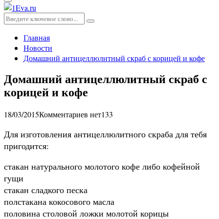
Основное
меню
Искать:
Поиск
Главная
Новости
Домашний антицеллюлитный скраб с корицей и кофе
Домашний антицеллюлитный скраб с
корицей и кофе
18/03/2015
Комментариев нет
133
Для изготовления антицеллюлитного скраба для тебя
пригодится:
стакан натурального молотого кофе либо кофейной
гущи
стакан сладкого песка
полстакана кокосового масла
половина столовой ложки молотой корицы