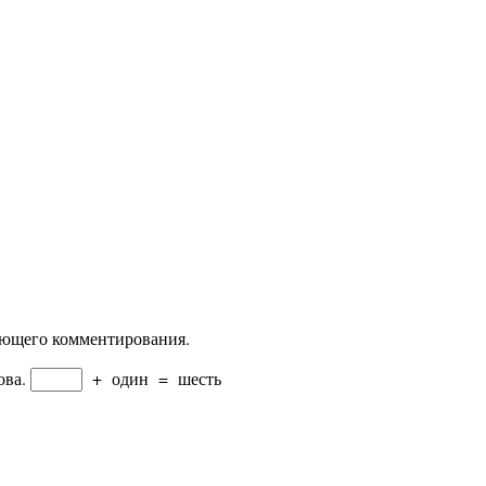
дующего комментирования.
ова.
+
один
=
шесть