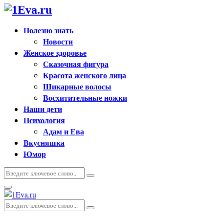
Полезно знать
Новости
Женское здоровье
Сказочная фигура
Красота женского лица
Шикарные волосы
Восхитительные ножки
Наши дети
Психология
Адам и Ева
Вкусняшка
Юмор
Искать:
Поиск
Основное
меню
Искать:
Поиск