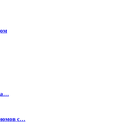
дом
на…
рфюмов с…