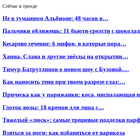
Сейчас в тренде
Не в туманном Альбионе: 48 часов в…
Пальчики оближешь: 11 бьюти-средств с шокола
Кесарево сечение: 6 мифов, в которые пора…
Ханна, Слава и другие звёзды на открытии…
Тимур Батрутдинов о новом шоу с Бузовой,…
Как наносить тени при твоем разрезе глаз:…
Прическа как у парижанки: коса, ниспадающая 
Глоток воды: 18 кремов для лица с…
Тяжелый «люск»: самые трешевые подделки па
Взяться за ноги: как избавиться от варикоза