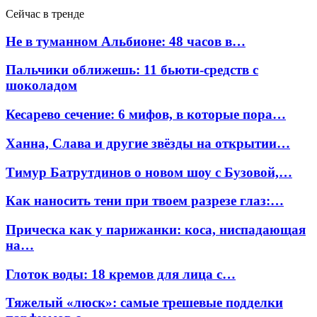
Сейчас в тренде
Не в туманном Альбионе: 48 часов в…
Пальчики оближешь: 11 бьюти-средств с
шоколадом
Кесарево сечение: 6 мифов, в которые пора…
Ханна, Слава и другие звёзды на открытии…
Тимур Батрутдинов о новом шоу с Бузовой,…
Как наносить тени при твоем разрезе глаз:…
Прическа как у парижанки: коса, ниспадающая
на…
Глоток воды: 18 кремов для лица с…
Тяжелый «люск»: самые трешевые подделки