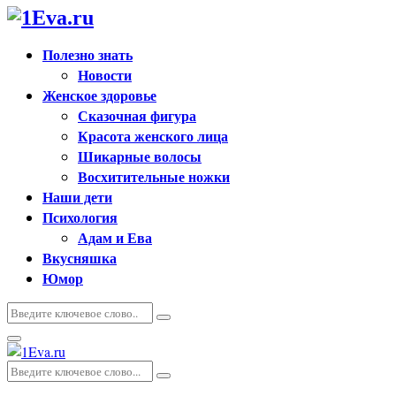
Полезно знать
Новости
Женское здоровье
Сказочная фигура
Красота женского лица
Шикарные волосы
Восхитительные ножки
Наши дети
Психология
Адам и Ева
Вкусняшка
Юмор
Искать:
Поиск
Основное
меню
Искать:
Поиск