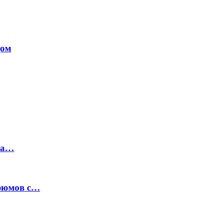
дом
на…
рфюмов с…