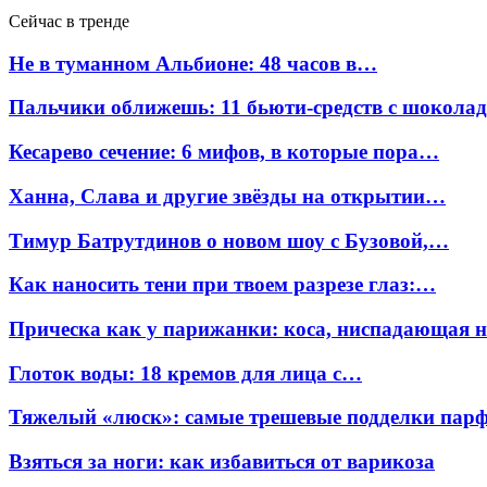
Сейчас в тренде
Не в туманном Альбионе: 48 часов в…
Пальчики оближешь: 11 бьюти-средств с шокола
Кесарево сечение: 6 мифов, в которые пора…
Ханна, Слава и другие звёзды на открытии…
Тимур Батрутдинов о новом шоу с Бузовой,…
Как наносить тени при твоем разрезе глаз:…
Прическа как у парижанки: коса, ниспадающая 
Глоток воды: 18 кремов для лица с…
Тяжелый «люск»: самые трешевые подделки па
Взяться за ноги: как избавиться от варикоза