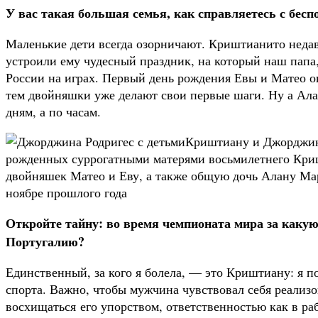
У вас такая большая семья, как справляетесь с бес
Маленькие дети всегда озорничают. Криштианито неда
устроили ему чудесный праздник, на который наш папа,
России на играх. Первый день рождения Евы и Матео о
тем двойняшки уже делают свои первые шаги. Ну а Ала
дням, а по часам.
Криштиану и Джорджин
рожденных суррогатными матерями восьмилетнего Кри
двойняшек Матео и Еву, а также общую дочь Алану Мар
ноябре прошлого года
Откройте тайну: во время чемпионата мира за каку
Португалию?
Единственный, за кого я болела, — это Криштиану: я по
спорта. Важно, чтобы мужчина чувствовал себя реализ
восхищаться его упорством, ответствен­ностью как в раб