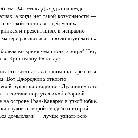
роблем. 24-летняя Джорджина везде
атчах, а когда нет такой возможности —
 о светской составляющей успеха
еринках и презентациях и исправно
 манере рассказывая про личную жизнь.
я болела во время чемпионата мира? Нет,
лько Криштиану Роналду»
ны его жизнь стала напоминать реалити-
ия. Вот Джорджина открыто
левой рукой на стадионе «Лужники» в то
ул в составе португальской сборной
е на острове Гран-Канария в узкой юбке,
ны слухов о скорой свадьбе и второй
аться домыслами — лучше узнать всю