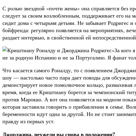
С ролью звездной «почти жены» она справляется без п
следует за своим возлюбленным, поддерживает его на м
сидит дома с четырьмя детьми. Не забывает Родригес и
бойфренда: регулярно появляется на мероприятиях, веч
раздает интервью, в свойственной ей непосредственной
«За кого 
не за родную Испанию и не за Португалию. Я фанат то
Что касается самого Роналду, то с появлением Джорджи
шоу — настолько часто пара дает поводы для обсужден
демонстрирует новое помолвочное кольцо, размахивая 
время, когда ее Криштиану борется за чемпионский тит
против Марокко. А вот она появляется на модном показ
которая заставила говорить о прибавлении в семье. Вол
беременности идут одна за другой. Но не стоит заним
правду из первых уст.
Джорджина, неужели вы снова в положении?