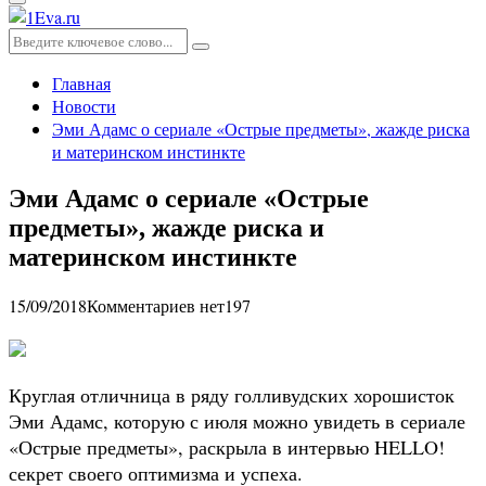
Основное
меню
Искать:
Поиск
Главная
Новости
Эми Адамс о сериале «Острые предметы», жажде риска
и материнском инстинкте
Эми Адамс о сериале «Острые
предметы», жажде риска и
материнском инстинкте
15/09/2018
Комментариев нет
197
Круглая отличница в ряду голливудских хорошисток
Эми Адамс, которую с июля можно увидеть в сериале
«Острые предметы», раскрыла в интервью HELLO!
секрет своего оптимизма и успеха.