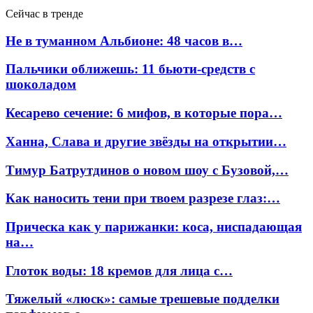
Сейчас в тренде
Не в туманном Альбионе: 48 часов в…
Пальчики оближешь: 11 бьюти-средств с
шоколадом
Кесарево сечение: 6 мифов, в которые пора…
Ханна, Слава и другие звёзды на открытии…
Тимур Батрутдинов о новом шоу с Бузовой,…
Как наносить тени при твоем разрезе глаз:…
Прическа как у парижанки: коса, ниспадающая
на…
Глоток воды: 18 кремов для лица с…
Тяжелый «люск»: самые трешевые подделки