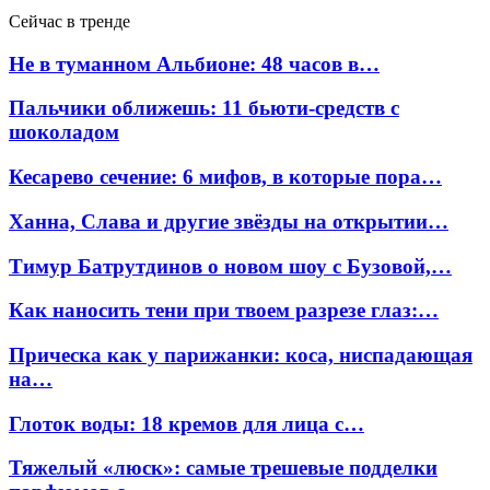
Сейчас в тренде
Не в туманном Альбионе: 48 часов в…
Пальчики оближешь: 11 бьюти-средств с
шоколадом
Кесарево сечение: 6 мифов, в которые пора…
Ханна, Слава и другие звёзды на открытии…
Тимур Батрутдинов о новом шоу с Бузовой,…
Как наносить тени при твоем разрезе глаз:…
Прическа как у парижанки: коса, ниспадающая
на…
Глоток воды: 18 кремов для лица с…
Тяжелый «люск»: самые трешевые подделки