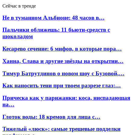
Сейчас в тренде
Не в туманном Альбионе: 48 часов в…
Пальчики оближешь: 11 бьюти-средств с
шоколадом
Кесарево сечение: 6 мифов, в которые пора…
Ханна, Слава и другие звёзды на открытии…
Тимур Батрутдинов о новом шоу с Бузовой,…
Как наносить тени при твоем разрезе глаз:…
Прическа как у парижанки: коса, ниспадающая
на…
Глоток воды: 18 кремов для лица с…
Тяжелый «люск»: самые трешевые подделки