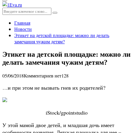
Основное
меню
Искать:
Поиск
Главная
Новости
Этикет на детской площадке: можно ли делать
замечания чужим детям?
Этикет на детской площадке: можно ли
делать замечания чужим детям?
05/06/2018
Комментариев нет
128
…и при этом не вызвать гнев их родителей?
iStock/gpointstudio
У этой мамой двое детей, и младшая дочь имеет
особенности развития. Детская площадка для нее –