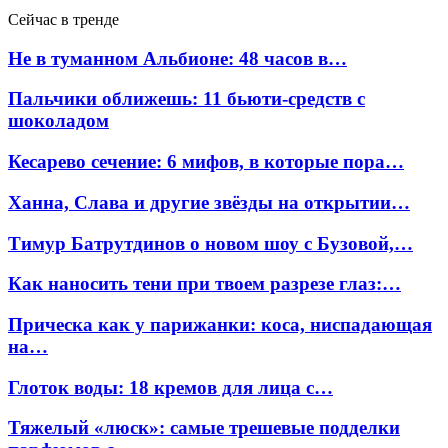
Сейчас в тренде
Не в туманном Альбионе: 48 часов в…
Пальчики оближешь: 11 бьюти-средств с
шоколадом
Кесарево сечение: 6 мифов, в которые пора…
Ханна, Слава и другие звёзды на открытии…
Тимур Батрутдинов о новом шоу с Бузовой,…
Как наносить тени при твоем разрезе глаз:…
Прическа как у парижанки: коса, ниспадающая
на…
Глоток воды: 18 кремов для лица с…
Тяжелый «люск»: самые трешевые подделки