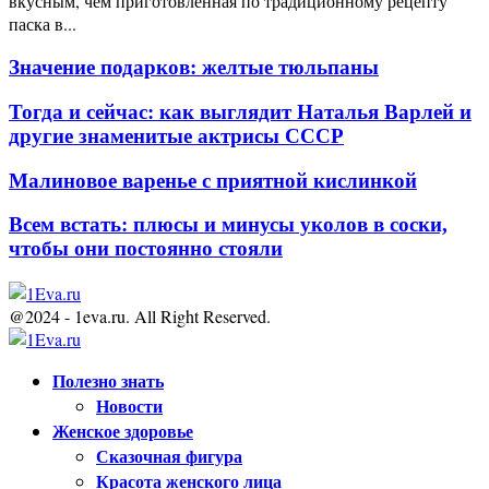
вкусным, чем приготовленная по традиционному рецепту
паска в...
Значение подарков: желтые тюльпаны
Тогда и сейчас: как выглядит Наталья Варлей и
другие знаменитые актрисы СССР
Малиновое варенье с приятной кислинкой
Всем встать: плюсы и минусы уколов в соски,
чтобы они постоянно стояли
@2024 - 1eva.ru. All Right Reserved.
Facebook
Twitter
Youtube
Полезно знать
Новости
Женское здоровье
Сказочная фигура
Красота женского лица