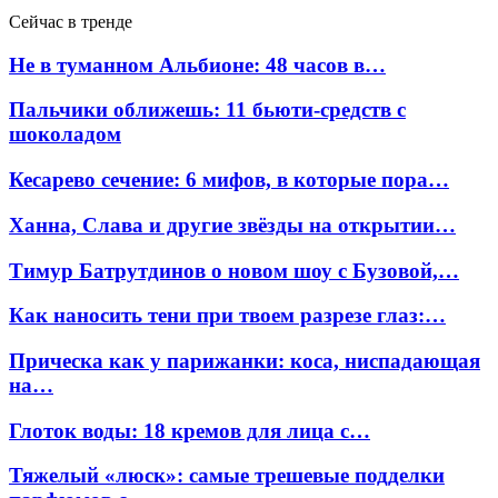
Сейчас в тренде
Не в туманном Альбионе: 48 часов в…
Пальчики оближешь: 11 бьюти-средств с
шоколадом
Кесарево сечение: 6 мифов, в которые пора…
Ханна, Слава и другие звёзды на открытии…
Тимур Батрутдинов о новом шоу с Бузовой,…
Как наносить тени при твоем разрезе глаз:…
Прическа как у парижанки: коса, ниспадающая
на…
Глоток воды: 18 кремов для лица с…
Тяжелый «люск»: самые трешевые подделки