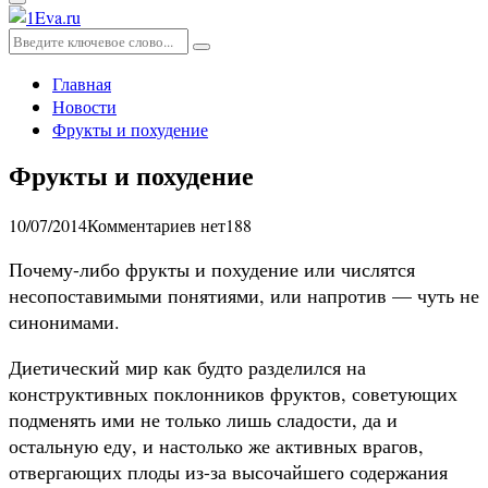
Основное
меню
Искать:
Поиск
Главная
Новости
Фрукты и похудение
Фрукты и похудение
10/07/2014
Комментариев нет
188
Почему-либо фрукты и похудение или числятся
несопоставимыми понятиями, или напротив — чуть не
синонимами.
Диетический мир как будто разделился на
конструктивных поклонников фруктов, советующих
подменять ими не только лишь сладости, да и
остальную еду, и настолько же активных врагов,
отвергающих плоды из-за высочайшего содержания