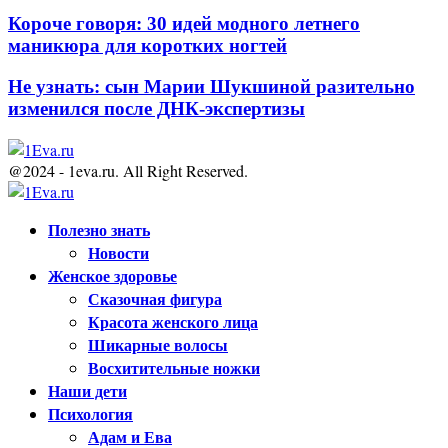
Короче говоря: 30 идей модного летнего
маникюра для коротких ногтей
Не узнать: сын Марии Шукшиной разительно
изменился после ДНК-экспертизы
@2024 - 1eva.ru. All Right Reserved.
Facebook
Twitter
Youtube
Полезно знать
Новости
Женское здоровье
Сказочная фигура
Красота женского лица
Шикарные волосы
Восхитительные ножки
Наши дети
Психология
Адам и Ева