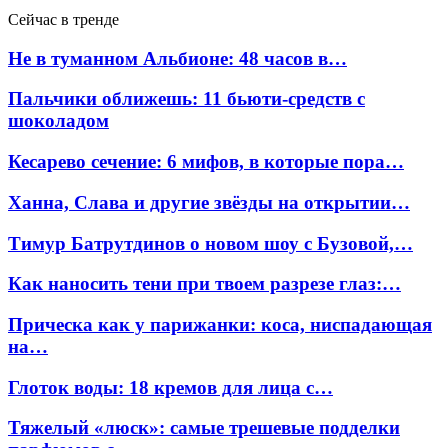
Сейчас в тренде
Не в туманном Альбионе: 48 часов в…
Пальчики оближешь: 11 бьюти-средств с
шоколадом
Кесарево сечение: 6 мифов, в которые пора…
Ханна, Слава и другие звёзды на открытии…
Тимур Батрутдинов о новом шоу с Бузовой,…
Как наносить тени при твоем разрезе глаз:…
Прическа как у парижанки: коса, ниспадающая
на…
Глоток воды: 18 кремов для лица с…
Тяжелый «люск»: самые трешевые подделки