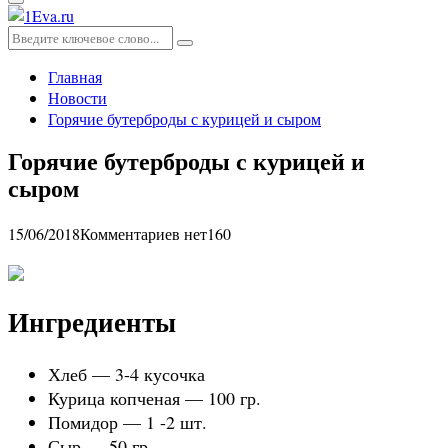
Основное
меню
Искать:
Поиск
Главная
Новости
Горячие бутерброды с курицей и сыром
Горячие бутерброды с курицей и
сыром
15/06/2018
Комментариев нет
160
Ингредиенты
Хлеб — 3-4 кусочка
Курица копченая — 100 гр.
Помидор — 1 -2 шт.
Сыр — 50 гр.