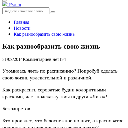
Основное
меню
Искать:
Поиск
Главная
Новости
Как разнообразить свою жизнь
Как разнообразить свою жизнь
31/08/2014
Комментариев нет
134
Утомилась жить по расписанию? Попробуй сделать
свою жизнь увлекательной и различной.
Как раскрасить сероватые будни колоритными
красками, даст подсказку твоя подруга «Лиза»!
Без запретов
Кто произнес, что белоснежное полнит, а красноватое
полностью не смешивается с зеленоватым?