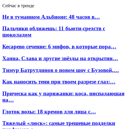
Сейчас в тренде
Не в туманном Альбионе: 48 часов в…
Пальчики оближешь: 11 бьюти-средств с
шоколадом
Кесарево сечение: 6 мифов, в которые пора…
Ханна, Слава и другие звёзды на открытии…
Тимур Батрутдинов о новом шоу с Бузовой,…
Как наносить тени при твоем разрезе глаз:…
Прическа как у парижанки: коса, ниспадающая
на…
Глоток воды: 18 кремов для лица с…
Тяжелый «люск»: самые трешевые подделки