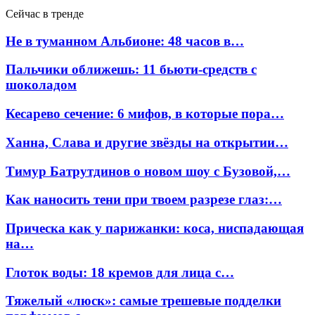
Сейчас в тренде
Не в туманном Альбионе: 48 часов в…
Пальчики оближешь: 11 бьюти-средств с
шоколадом
Кесарево сечение: 6 мифов, в которые пора…
Ханна, Слава и другие звёзды на открытии…
Тимур Батрутдинов о новом шоу с Бузовой,…
Как наносить тени при твоем разрезе глаз:…
Прическа как у парижанки: коса, ниспадающая
на…
Глоток воды: 18 кремов для лица с…
Тяжелый «люск»: самые трешевые подделки