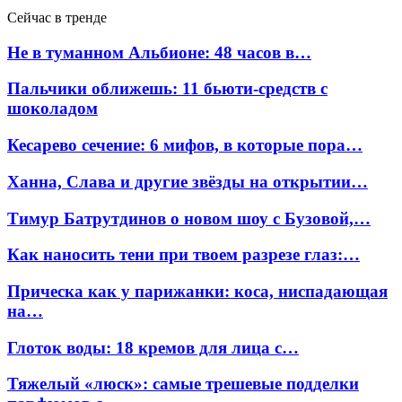
Сейчас в тренде
Не в туманном Альбионе: 48 часов в…
Пальчики оближешь: 11 бьюти-средств с
шоколадом
Кесарево сечение: 6 мифов, в которые пора…
Ханна, Слава и другие звёзды на открытии…
Тимур Батрутдинов о новом шоу с Бузовой,…
Как наносить тени при твоем разрезе глаз:…
Прическа как у парижанки: коса, ниспадающая
на…
Глоток воды: 18 кремов для лица с…
Тяжелый «люск»: самые трешевые подделки