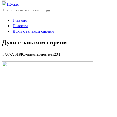
Основное
меню
Искать:
Поиск
Главная
Новости
Духи с запахом сирени
Духи с запахом сирени
17/07/2018
Комментариев нет
231