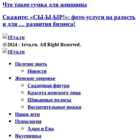
Что такое сумка для женщины
Скажите: «СЫ-Ы-ЫР!»: фото-услуги на радость
и для … развития бизнеса!
@2024 - 1eva.ru. All Right Reserved.
Facebook
Twitter
Youtube
Полезно знать
Новости
Женское здоровье
Сказочная фигура
Красота женского лица
Шикарные волосы
Восхитительные ножки
Наши дети
Психология
Адам и Ева
Вкусняшка