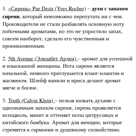
духи с запахом
1.
«Сирень» Pur Desir (Yves Rocher)
–
сирени
, который невозможно перепутать ни с чем.
Производители не стали разбавлять основную ноту
побочными ароматами, но это не упростило запах,
совсем наоборот, сделало его чувственным и
проникновенным.
2.
5th Avenue (Элизабет Арден)
– аромат для успешной
и изысканной женщины. Нота сирени является
начальной, немного приглушается иланг-илангом и
жасмином. Шлейф ванили и ириса делают аромат
мягче и богаче.
3.
Truth (Calvin Klein)
– нельзя назвать духами с
однозначным запахом сирени, сирень проявляется
исподволь, манит и оттеняет ноты цитрусовых и
китайского бамбука. Аромат для женщин, которые
стремятся к гармонии и душевному спокойствию.