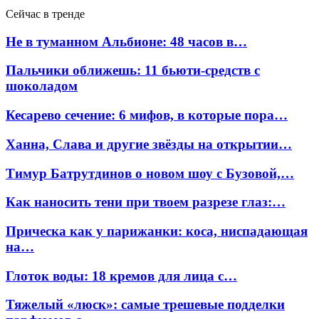
Сейчас в тренде
Не в туманном Альбионе: 48 часов в…
Пальчики оближешь: 11 бьюти-средств с
шоколадом
Кесарево сечение: 6 мифов, в которые пора…
Ханна, Слава и другие звёзды на открытии…
Тимур Батрутдинов о новом шоу с Бузовой,…
Как наносить тени при твоем разрезе глаз:…
Прическа как у парижанки: коса, ниспадающая
на…
Глоток воды: 18 кремов для лица с…
Тяжелый «люск»: самые трешевые подделки