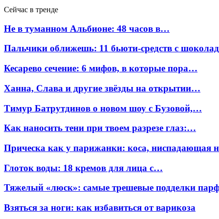
Сейчас в тренде
Не в туманном Альбионе: 48 часов в…
Пальчики оближешь: 11 бьюти-средств с шокола
Кесарево сечение: 6 мифов, в которые пора…
Ханна, Слава и другие звёзды на открытии…
Тимур Батрутдинов о новом шоу с Бузовой,…
Как наносить тени при твоем разрезе глаз:…
Прическа как у парижанки: коса, ниспадающая 
Глоток воды: 18 кремов для лица с…
Тяжелый «люск»: самые трешевые подделки па
Взяться за ноги: как избавиться от варикоза