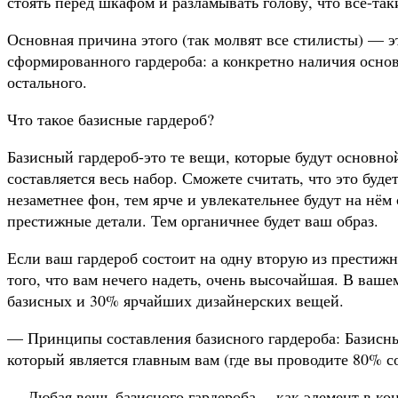
стоять перед шкафом и разламывать голову, что все-так
Основная причина этого (так молвят все стилисты) — э
сформированного гардероба: а конкретно наличия осно
остального.
Что такое базисные гардероб?
Базисный гардероб-это те вещи, которые будут основно
составляется весь набор. Сможете считать, что это буд
незаметнее фон, тем ярче и увлекательнее будут на нём
престижные детали. Тем органичнее будет ваш образ.
Если ваш гардероб состоит на одну вторую из престиж
того, что вам нечего надеть, очень высочайшая. В ваш
базисных и 30% ярчайших дизайнерских вещей.
— Принципы составления базисного гардероба: Базисный
который является главным вам (где вы проводите 80% с
— Любая вещь базисного гардероба— как элемент в кон