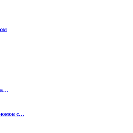
дом
на…
рфюмов с…