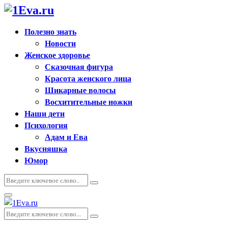
Полезно знать
Новости
Женское здоровье
Сказочная фигура
Красота женского лица
Шикарные волосы
Восхитительные ножки
Наши дети
Психология
Адам и Ева
Вкусняшка
Юмор
Искать:
Поиск
Основное
меню
Искать:
Поиск