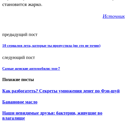
становится жарко.
Источник
предыдущий пост
10 сериалов лета, которые ты пропустила (но это не точно)
следующий пост
Самые женские автомобили: топ-7
Похожие посты
Как разбогатеть? Секреты умножения денег по Фэн-шуй
Банановое масло
Наши невидимые друзья: бактерии, живущие во
влагалище