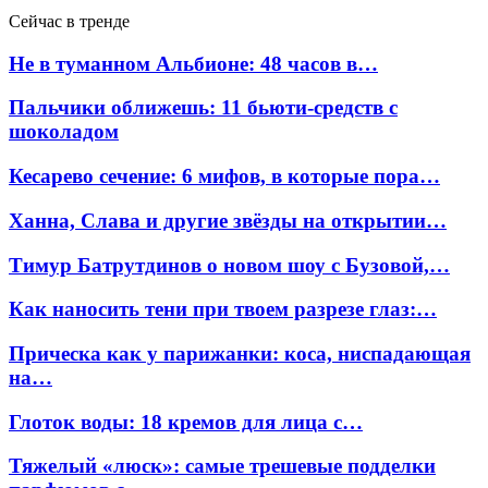
Сейчас в тренде
Не в туманном Альбионе: 48 часов в…
Пальчики оближешь: 11 бьюти-средств с
шоколадом
Кесарево сечение: 6 мифов, в которые пора…
Ханна, Слава и другие звёзды на открытии…
Тимур Батрутдинов о новом шоу с Бузовой,…
Как наносить тени при твоем разрезе глаз:…
Прическа как у парижанки: коса, ниспадающая
на…
Глоток воды: 18 кремов для лица с…
Тяжелый «люск»: самые трешевые подделки