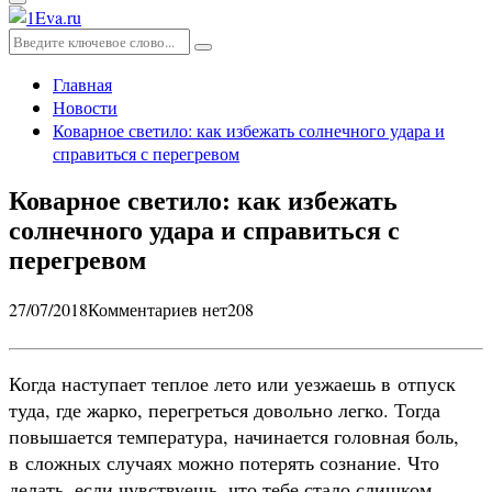
Основное
меню
Искать:
Поиск
Главная
Новости
Коварное светило: как избежать солнечного удара и
справиться с перегревом
Коварное светило: как избежать
солнечного удара и справиться с
перегревом
27/07/2018
Комментариев нет
208
Когда наступает теплое лето или уезжаешь в отпуск
туда, где жарко, перегреться довольно легко. Тогда
повышается температура, начинается головная боль,
в сложных случаях можно потерять сознание. Что
делать, если чувствуешь, что тебе стало слишком