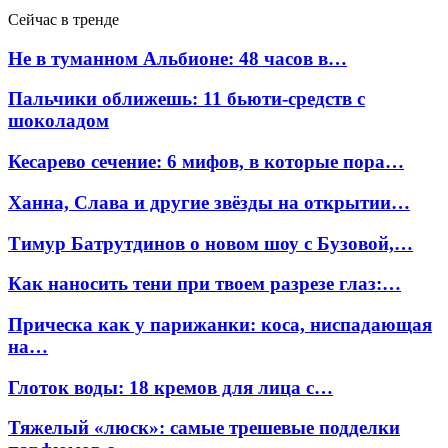
Сейчас в тренде
Не в туманном Альбионе: 48 часов в…
Пальчики оближешь: 11 бьюти-средств с
шоколадом
Кесарево сечение: 6 мифов, в которые пора…
Ханна, Слава и другие звёзды на открытии…
Тимур Батрутдинов о новом шоу с Бузовой,…
Как наносить тени при твоем разрезе глаз:…
Прическа как у парижанки: коса, ниспадающая
на…
Глоток воды: 18 кремов для лица с…
Тяжелый «люск»: самые трешевые подделки