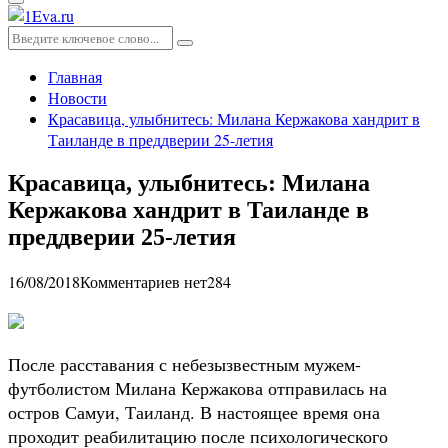
Основное
меню
Искать:
Поиск
Главная
Новости
Красавица, улыбнитесь: Милана Кержакова хандрит в
Таиланде в преддверии 25-летия
Красавица, улыбнитесь: Милана
Кержакова хандрит в Таиланде в
преддверии 25-летия
16/08/2018
Комментариев нет
284
После расставания с небезызвестным мужем-
футболистом Милана Кержакова отправилась на
остров Самуи, Таиланд. В настоящее время она
проходит реабилитацию после психологического