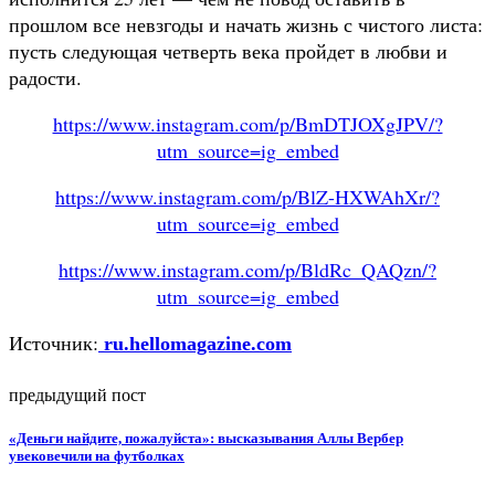
прошлом все невзгоды и начать жизнь с чистого листа:
пусть следующая четверть века пройдет в любви и
радости.
https://www.instagram.com/p/BmDTJOXgJPV/?
utm_source=ig_embed
https://www.instagram.com/p/BlZ-HXWAhXr/?
utm_source=ig_embed
https://www.instagram.com/p/BldRc_QAQzn/?
utm_source=ig_embed
Источник:
ru.hellomagazine.com
предыдущий пост
«Деньги найдите, пожалуйста»: высказывания Аллы Вербер
увековечили на футболках