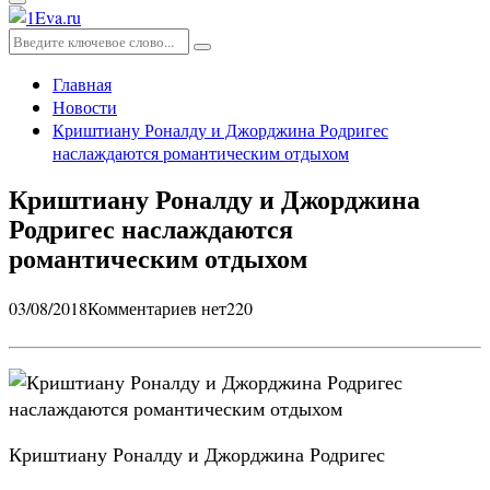
Основное
меню
Искать:
Поиск
Главная
Новости
Криштиану Роналду и Джорджина Родригес
наслаждаются романтическим отдыхом
Криштиану Роналду и Джорджина
Родригес наслаждаются
романтическим отдыхом
03/08/2018
Комментариев нет
220
Криштиану Роналду и Джорджина Родригес