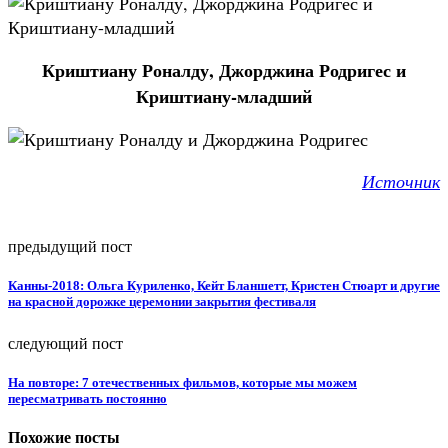
Криштиану Роналду, Джорджина Родригес и
Криштиану-младший
Источник
предыдущий пост
Канны-2018: Ольга Куриленко, Кейт Бланшетт, Кристен Стюарт и другие
на красной дорожке церемонии закрытия фестиваля
следующий пост
На повторе: 7 отечественных фильмов, которые мы можем
пересматривать постоянно
Похожие посты