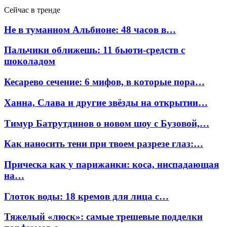
Сейчас в тренде
Не в туманном Альбионе: 48 часов в…
Пальчики оближешь: 11 бьюти-средств с
шоколадом
Кесарево сечение: 6 мифов, в которые пора…
Ханна, Слава и другие звёзды на открытии…
Тимур Батрутдинов о новом шоу с Бузовой,…
Как наносить тени при твоем разрезе глаз:…
Прическа как у парижанки: коса, ниспадающая
на…
Глоток воды: 18 кремов для лица с…
Тяжелый «люск»: самые трешевые подделки