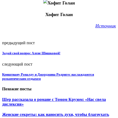
Хофит Голан
Источник
предыдущий пост
Задай свой вопрос Алене Шишковой!
следующий пост
Криштиану Роналду и Джорджина Родригес наслаждаются
романтическим отдыхом
Похожие посты
Шер рассказала о романе с Томом Крузом: «Нас свела
дислексия»
Женские секреты: как наносить духи, чтобы благоухать