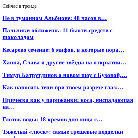
Сейчас в тренде
Не в туманном Альбионе: 48 часов в…
Пальчики оближешь: 11 бьюти-средств с
шоколадом
Кесарево сечение: 6 мифов, в которые пора…
Ханна, Слава и другие звёзды на открытии…
Тимур Батрутдинов о новом шоу с Бузовой,…
Как наносить тени при твоем разрезе глаз:…
Прическа как у парижанки: коса, ниспадающая
на…
Глоток воды: 18 кремов для лица с…
Тяжелый «люск»: самые трешевые подделки