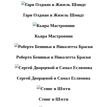
Гари Олдман и Жизель Шмидт
Кьяра Мастроянни
Роберто Бениньи и Николетта Браски
Сергей Дворцевой и Самал Еслямова
Стинг и Шэгги