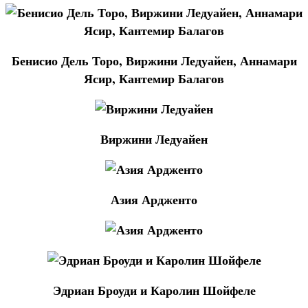
Бенисио Дель Торо, Виржини Ледуайен, Аннамари
Ясир, Кантемир Балагов
Виржини Ледуайен
Азия Ардженто
Эдриан Броуди и Каролин Шойфеле