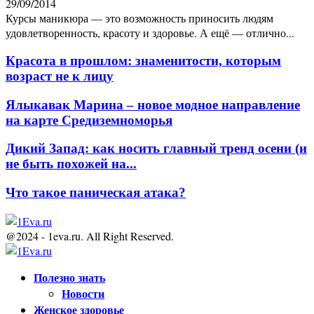
29/09/2014
Курсы маникюра — это возможность приносить людям
удовлетворенность, красоту и здоровье. А ещё — отлично...
Красота в прошлом: знаменитости, которым
возраст не к лицу
Ялыкавак Марина – новое модное направление
на карте Средиземноморья
Дикий Запад: как носить главный тренд осени (и
не быть похожей на...
Что такое паническая атака?
@2024 - 1eva.ru. All Right Reserved.
Facebook
Twitter
Youtube
Полезно знать
Новости
Женское здоровье