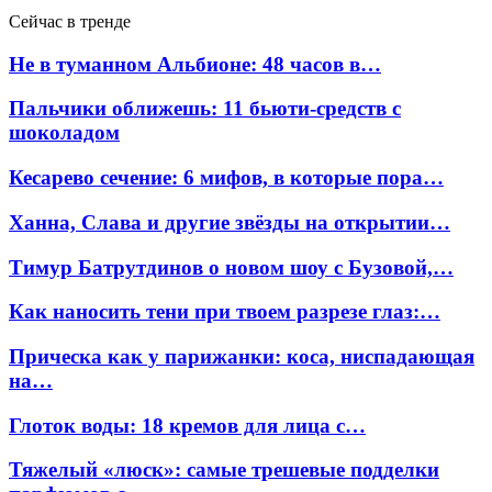
Сейчас в тренде
Не в туманном Альбионе: 48 часов в…
Пальчики оближешь: 11 бьюти-средств с
шоколадом
Кесарево сечение: 6 мифов, в которые пора…
Ханна, Слава и другие звёзды на открытии…
Тимур Батрутдинов о новом шоу с Бузовой,…
Как наносить тени при твоем разрезе глаз:…
Прическа как у парижанки: коса, ниспадающая
на…
Глоток воды: 18 кремов для лица с…
Тяжелый «люск»: самые трешевые подделки