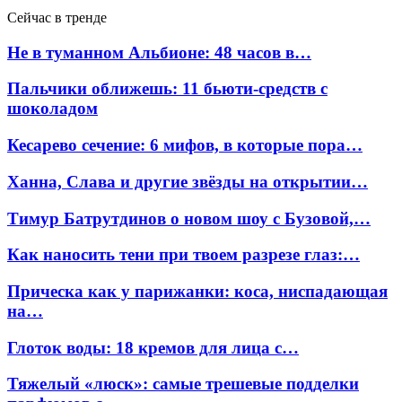
Сейчас в тренде
Не в туманном Альбионе: 48 часов в…
Пальчики оближешь: 11 бьюти-средств с
шоколадом
Кесарево сечение: 6 мифов, в которые пора…
Ханна, Слава и другие звёзды на открытии…
Тимур Батрутдинов о новом шоу с Бузовой,…
Как наносить тени при твоем разрезе глаз:…
Прическа как у парижанки: коса, ниспадающая
на…
Глоток воды: 18 кремов для лица с…
Тяжелый «люск»: самые трешевые подделки