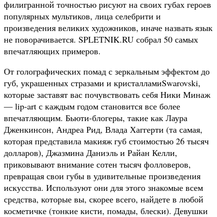
филигранной точностью рисуют на своих губах героев
популярных мультиков, лица селебрити и
произведения великих художников, иначе назвать язык
не поворачивается. SPLETNIK.RU собрал 50 самых
впечатляющих примеров.
От голографических помад с зеркальным эффектом до
губ, украшенных стразами и кристалламиSwarovski,
которые заставят вас почувствовать себя Ники Минаж
— lip-art с каждым годом становится все более
впечатляющим. Бьюти-блогеры, такие как Лаура
Дженкинсон, Андреа Рид, Влада Хаггерти (та самая,
которая представила макияж губ стоимостью 26 тысяч
долларов), Джазмина Даниэль и Райан Келли,
приковывают внимание сотен тысяч фолловеров,
превращая свои губы в удивительные произведения
искусства. Используют они для этого знакомые всем
средства, которые вы, скорее всего, найдете в любой
косметичке (тонкие кисти, помады, блески). Девушки