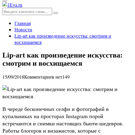
Основное
меню
Искать:
Поиск
Главная
Новости
Lip-art как произведение искусства: смотрим и
восхищаемся
Lip-art как произведение искусства:
смотрим и восхищаемся
15/09/2018
Комментариев нет
149
В череде бесконечных селфи и фотографий в
купальниках на просторах Instagram порой
встречаются и снимки настоящих бьюти-шедевров.
Работы блогеров и визажистов, которые с