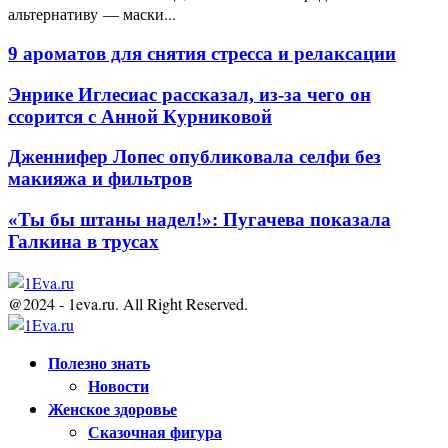
альтернативу — маски...
9 ароматов для снятия стресса и релаксации
Энрике Иглесиас рассказал, из-за чего он
ссорится с Анной Курниковой
Дженнифер Лопес опубликовала селфи без
макияжа и фильтров
«Ты бы штаны надел!»: Пугачева показала
Галкина в трусах
@2024 - 1eva.ru. All Right Reserved.
Facebook
Twitter
Youtube
Полезно знать
Новости
Женское здоровье
Сказочная фигура