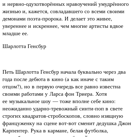
и нервно-одухотворённых нравоучений умудрённого
жизнью и, кажется, совладавшего со всеми своими
демонами поэта-пророка. И делает это живее,
увереннее и искреннее, чем многие артисты вдвое
младше ее.
Шарлотта Генсбур
Петь Шарлотта Генсбур начала буквально через два
года после дебюта в кино (а как иначе с таким
отцом?), но в первую очередь все равно известна
своими работами у Ларса фон Триера. Хотя
ее музыкальное шоу — тоже вполне себе кино:
неожиданно ударно-тревожный синти-поп в свете
строгих квадратов-стробоскопов, словно изящную
француженку на сцене вот-вот сменит дедушка Джон
Карпентер. Рука в кармане, белая футболка,