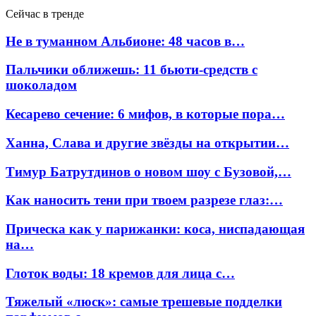
Сейчас в тренде
Не в туманном Альбионе: 48 часов в…
Пальчики оближешь: 11 бьюти-средств с
шоколадом
Кесарево сечение: 6 мифов, в которые пора…
Ханна, Слава и другие звёзды на открытии…
Тимур Батрутдинов о новом шоу с Бузовой,…
Как наносить тени при твоем разрезе глаз:…
Прическа как у парижанки: коса, ниспадающая
на…
Глоток воды: 18 кремов для лица с…
Тяжелый «люск»: самые трешевые подделки