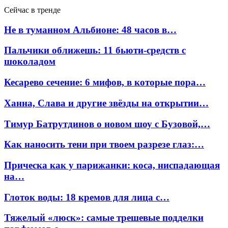
Сейчас в тренде
Не в туманном Альбионе: 48 часов в…
Пальчики оближешь: 11 бьюти-средств с
шоколадом
Кесарево сечение: 6 мифов, в которые пора…
Ханна, Слава и другие звёзды на открытии…
Тимур Батрутдинов о новом шоу с Бузовой,…
Как наносить тени при твоем разрезе глаз:…
Прическа как у парижанки: коса, ниспадающая
на…
Глоток воды: 18 кремов для лица с…
Тяжелый «люск»: самые трешевые подделки