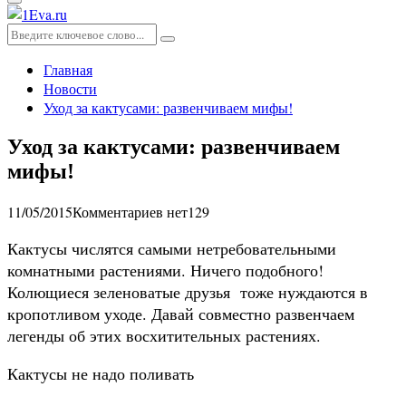
Основное
меню
Искать:
Поиск
Главная
Новости
Уход за кактусами: развенчиваем мифы!
Уход за кактусами: развенчиваем
мифы!
11/05/2015
Комментариев нет
129
Кактусы числятся самыми нетребовательными
комнатными растениями. Ничего подобного!
Колющиеся зеленоватые друзья тоже нуждаются в
кропотливом уходе. Давай совместно развенчаем
легенды об этих восхитительных растениях.
Кактусы не надо поливать