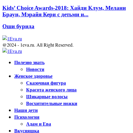
Kids’ Choice Awards-2018: Хайди Клум, Мелани
Браун, Мэрайя Кери с детьми и...
Оши бурида
@2024 - 1eva.ru. All Right Reserved.
Facebook
Twitter
Youtube
Полезно знать
Новости
Женское здоровье
Сказочная фигура
Красота женского лица
Шикарные волосы
Восхитительные ножки
Наши дети
Психология
Адам и Ева
Вкусняшка