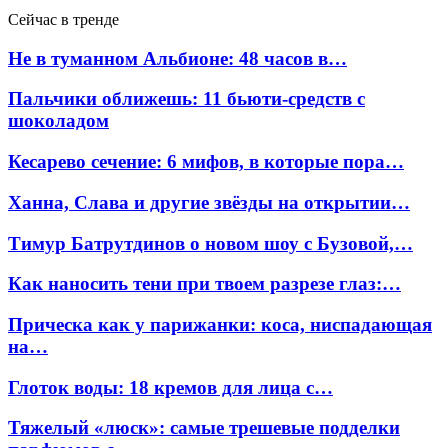
Сейчас в тренде
Не в туманном Альбионе: 48 часов в…
Пальчики оближешь: 11 бьюти-средств с
шоколадом
Кесарево сечение: 6 мифов, в которые пора…
Ханна, Слава и другие звёзды на открытии…
Тимур Батрутдинов о новом шоу с Бузовой,…
Как наносить тени при твоем разрезе глаз:…
Прическа как у парижанки: коса, ниспадающая
на…
Глоток воды: 18 кремов для лица с…
Тяжелый «люск»: самые трешевые подделки