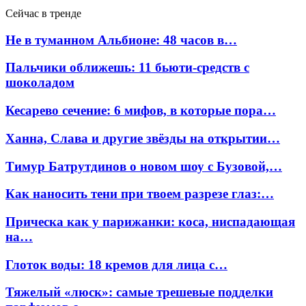
Сейчас в тренде
Не в туманном Альбионе: 48 часов в…
Пальчики оближешь: 11 бьюти-средств с
шоколадом
Кесарево сечение: 6 мифов, в которые пора…
Ханна, Слава и другие звёзды на открытии…
Тимур Батрутдинов о новом шоу с Бузовой,…
Как наносить тени при твоем разрезе глаз:…
Прическа как у парижанки: коса, ниспадающая
на…
Глоток воды: 18 кремов для лица с…
Тяжелый «люск»: самые трешевые подделки