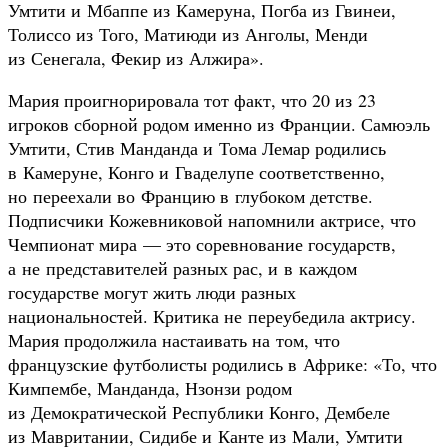
Умтити и Мбаппе из Камеруна, Погба из Гвинеи,
Толиссо из Того, Матиюди из Анголы, Менди
из Сенегала, Фекир из Алжира».
Мария проигнорировала тот факт, что 20 из 23
игроков сборной родом именно из Франции. Самюэль
Умтити, Стив Манданда и Тома Лемар родились
в Камеруне, Конго и Гваделупе соответственно,
но переехали во Францию в глубоком детстве.
Подписчики Кожевниковой напомнили актрисе, что
Чемпионат мира — это соревнование государств,
а не представителей разных рас, и в каждом
государстве могут жить люди разных
национальностей. Критика не переубедила актрису.
Мария продолжила настаивать на том, что
французские футболисты родились в Африке: «То, что
Кимпембе, Манданда, Нзонзи родом
из Демократической Республики Конго, Дембеле
из Мавритании, Сидибе и Канте из Мали, Умтити