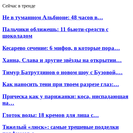
Сейчас в тренде
Не в туманном Альбионе: 48 часов в…
Пальчики оближешь: 11 бьюти-средств с
шоколадом
Кесарево сечение: 6 мифов, в которые пора…
Ханна, Слава и другие звёзды на открытии…
Тимур Батрутдинов о новом шоу с Бузовой,…
Как наносить тени при твоем разрезе глаз:…
Прическа как у парижанки: коса, ниспадающая
на…
Глоток воды: 18 кремов для лица с…
Тяжелый «люск»: самые трешевые подделки