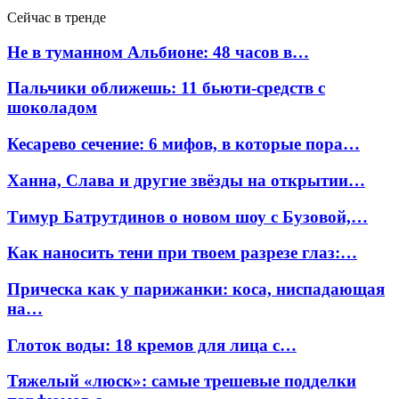
Сейчас в тренде
Не в туманном Альбионе: 48 часов в…
Пальчики оближешь: 11 бьюти-средств с
шоколадом
Кесарево сечение: 6 мифов, в которые пора…
Ханна, Слава и другие звёзды на открытии…
Тимур Батрутдинов о новом шоу с Бузовой,…
Как наносить тени при твоем разрезе глаз:…
Прическа как у парижанки: коса, ниспадающая
на…
Глоток воды: 18 кремов для лица с…
Тяжелый «люск»: самые трешевые подделки