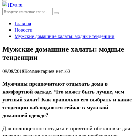
Основное
меню
Искать:
Поиск
Главная
Новости
Мужские домашние халаты: модные тенденции
Мужские домашние халаты: модные
тенденции
09/08/2018
Комментариев нет
163
Мужчины предпочитают отдыхать дома в
комфортной одежде. Что может быть лучше, чем
уютный халат! Как правильно его выбрать и какие
тенденции наблюдаются сейчас в мужской
домашней одежде?
Для полноценного отдыха в приятной обстановке для
мужчин сегодня предусмотрено все необходимое,