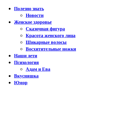
Facebook
Twitter
Youtube
Полезно знать
Новости
Женское здоровье
Сказочная фигура
Красота женского лица
Шикарные волосы
Восхитительные ножки
Наши дети
Психология
Адам и Ева
Вкусняшка
Юмор