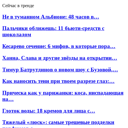
Сейчас в тренде
Не в туманном Альбионе: 48 часов в…
Пальчики оближешь: 11 бьюти-средств с
шоколадом
Кесарево сечение: 6 мифов, в которые пора…
Ханна, Слава и другие звёзды на открытии…
Тимур Батрутдинов о новом шоу с Бузовой,…
Как наносить тени при твоем разрезе глаз:…
Прическа как у парижанки: коса, ниспадающая
на…
Глоток воды: 18 кремов для лица с…
Тяжелый «люск»: самые трешевые подделки