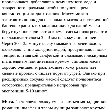
процеживают, добавляют к нему немного меда и
заваренного крахмала, чтобы получить крем
консистенции жидких сливок. Массу можно
заготовить впрок для нескольких масок и в сте­клянной
баночке хранить в хо­лодильнике. Для одной маски
берут нужное количество кре­ма, слегка подогревают и
на­кладывают слоем 2—3 мм на кожу лица и шеи.
Через 20—25 минут маску смывают горячей водой,
охлаждают лицо холод­ной водой, просушивают поло­
тенцем или мягкой салфеткой и смазывают нежирным
пи­тательным или дневным кре­мом. Липовая маска
хорошо очищает и разглаживает кожу размягчает
сальные пробки, очищает поры от угрей. Одна­ко при
расширенных сосудах маской следует пользоваться
осторожно, предварительно испробовав при
экспозиции 5-10 минут.
Мята.
1 столовую ложку смеси листьев мяты, цветков
ромашки, шалфея и травы ду­шицы заливают крутым