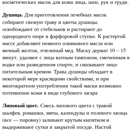
косметических масок для кожи лица, шеи, рук и груди.
Душица.
Для приготовле­ния лечебных масок
собирают свежую траву и цветы душицы.
освобождают от стебельков и растирают до
однородного пюре в фарфоровой ступке. К растертой
массе добавляют немного оливкового масла или
яичный желток, пчелиный мед. Маску держат 10 – 15
минут, удаляют с лица ватным тампоном, смоченным в
водке или разведенном спирте, и сма­зывают лицо
питательным кре­мом. Трава душицы обладает в
некоторой мере красящими свойствами, и при
многократ­ном употреблении такой маски возможно
потемнение кожи в виде глубокого загара
Липовый цвет.
Смесь ли­пового цвета с травой
шалфея, ромашки, мяты, календулы и полевого хвоща
(все — поров­ну) заливают крутым кипятком и
выдерживают сутки в за­крытой посуде. Настой