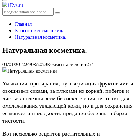
Основное
меню
Искать:
Поиск
Главная
Красота женского лица
Натуральная косметика.
Натуральная косметика.
01/01/2012
26/08/2023
Комментариев нет
274
Умывания, протирания, пульверизация фрукто­выми и
овощными соками, вытяжками из корней, побе­гов и
листьев полезны всем без исключения не только для
омолаживания увядаю­щей кожи, но и для сохране­ния
ее мягкости и гладкости, придания белизны и барха­
тистости.
Вот несколько рецептов растительных и