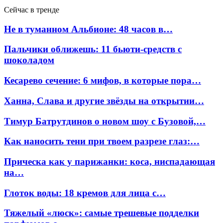
Сейчас в тренде
Не в туманном Альбионе: 48 часов в…
Пальчики оближешь: 11 бьюти-средств с
шоколадом
Кесарево сечение: 6 мифов, в которые пора…
Ханна, Слава и другие звёзды на открытии…
Тимур Батрутдинов о новом шоу с Бузовой,…
Как наносить тени при твоем разрезе глаз:…
Прическа как у парижанки: коса, ниспадающая
на…
Глоток воды: 18 кремов для лица с…
Тяжелый «люск»: самые трешевые подделки