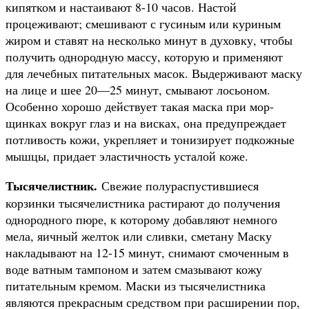
кипят­ком и настаивают 8-10 часов. Настой
процеживают; смеши­вают с гусиным или куриным
жиром и ставят на несколько минут в духовку, чтобы
полу­чить однородную массу, кото­рую и применяют
для лечебных питательных масок. Выдер­живают маску
на лице и шее 20—25 минут, смывают лосьо­ном.
Особенно хорошо дей­ствует такая маска при мор­
щинках вокруг глаз и на висках, она предупреждает
потливость кожи, укрепляет и тонизирует подкожные
мышцы, придает эластичность усталой коже.
Тысячелистник.
Свежие полураспустившиеся
корзинки тысячелистника растирают до получения
однородного пюре, к которому добавляют немного
мела, яичный желток или слив­ки, сметану Маску
наклады­вают на 12-15 минут, снимают смоченным в
воде ватным там­поном и затем смазывают кожу
питательным кремом. Маски из тысячелистника
являются пре­красным средством при рас­ширении пор,