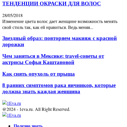
ТЕНДЕНЦИИ ОКРАСКИ ДЛЯ ВОЛОС
28/05/2018
Изменение цвета волос дает женщине возможность менять
свой стиль так, как ей нравиться. Ведь меняя...
Звездный образ: повторяем макияж с красной
дорожки
Чем заняться в Мексике: travel-советы от
актрисы Софьи Каштановой
Как снять опухоль от прыща
8 ранних симптомов рака яичников, которые
должна знать каждая женщина
@2024 - 1eva.ru. All Right Reserved.
Facebook
Twitter
Youtube
Полезно знать