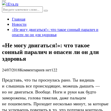
Основное
меню
Искать:
Поиск
Главная
Новости
«Не могу двигаться!»: что такое сонный паралич и
опасен ли он для здоровья
«Не могу двигаться!»: что такое
сонный паралич и опасен ли он для
здоровья
24/07/2018
Комментариев нет
122
Представь, что ты проснулась рано. Ты видишь
и слышишь все происходящее, можешь дышать —
но не двигаться. Вообще. Ноги и руки как будто
заморожены, голова тяжелая, даже пальцем
не пошевелить. Проходит несколько минут, за которые
ты успеваешь поверить в то, что потеряла контроль