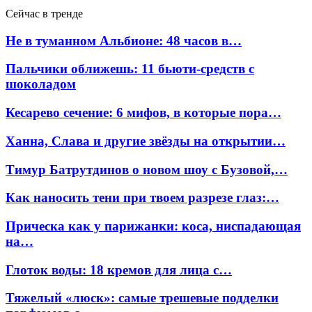
Сейчас в тренде
Не в туманном Альбионе: 48 часов в…
Пальчики оближешь: 11 бьюти-средств с
шоколадом
Кесарево сечение: 6 мифов, в которые пора…
Ханна, Слава и другие звёзды на открытии…
Тимур Батрутдинов о новом шоу с Бузовой,…
Как наносить тени при твоем разрезе глаз:…
Прическа как у парижанки: коса, ниспадающая
на…
Глоток воды: 18 кремов для лица с…
Тяжелый «люск»: самые трешевые подделки