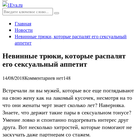
Основное
меню
Искать:
Поиск
Главная
Новости
Невинные трюки, которые распалят его сексуальный
аппетит
Невинные трюки, которые распалят
его сексуальный аппетит
14/08/2018
Комментариев нет
148
Встречали ли вы мужей, которые все еще поглядывают
на свою жену как на лакомый кусочек, несмотря на то
что они женаты черт знает сколько лет? Наверняка.
Знаете, что держит такие пары в сексуальном тонусе?
Умение ловко и спонтанно подогревать интерес друг
друга. Вот несколько хитростей, которые помогают не
заскучать даже партнерам со стажем.