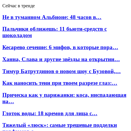
Сейчас в тренде
Не в туманном Альбионе: 48 часов в…
Пальчики оближешь: 11 бьюти-средств с
шоколадом
Кесарево сечение: 6 мифов, в которые пора…
Ханна, Слава и другие звёзды на открытии…
Тимур Батрутдинов о новом шоу с Бузовой,…
Как наносить тени при твоем разрезе глаз:…
Прическа как у парижанки: коса, ниспадающая
на…
Глоток воды: 18 кремов для лица с…
Тяжелый «люск»: самые трешевые подделки