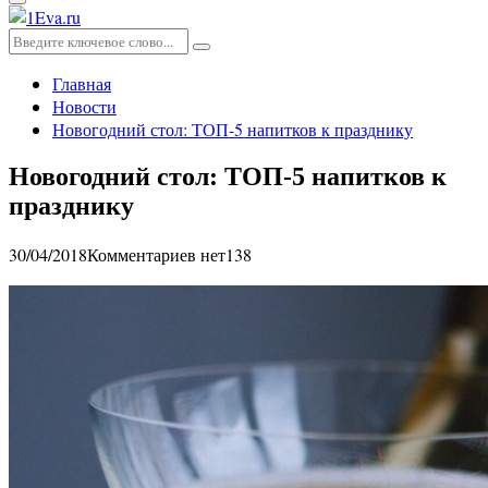
Основное
меню
Искать:
Поиск
Главная
Новости
Новогодний стол: ТОП-5 напитков к празднику
Новогодний стол: ТОП-5 напитков к
празднику
30/04/2018
Комментариев нет
138