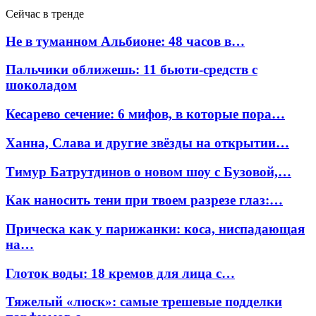
Сейчас в тренде
Не в туманном Альбионе: 48 часов в…
Пальчики оближешь: 11 бьюти-средств с
шоколадом
Кесарево сечение: 6 мифов, в которые пора…
Ханна, Слава и другие звёзды на открытии…
Тимур Батрутдинов о новом шоу с Бузовой,…
Как наносить тени при твоем разрезе глаз:…
Прическа как у парижанки: коса, ниспадающая
на…
Глоток воды: 18 кремов для лица с…
Тяжелый «люск»: самые трешевые подделки