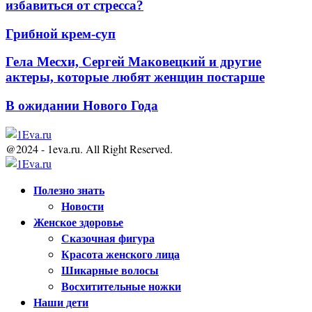
избавиться от стресса?
Грибной крем-суп
Гела Месхи, Сергей Маковецкий и другие
актеры, которые любят женщин постарше
В ожидании Нового Года
@2024 - 1eva.ru. All Right Reserved.
Facebook
Twitter
Youtube
Полезно знать
Новости
Женское здоровье
Сказочная фигура
Красота женского лица
Шикарные волосы
Восхитительные ножки
Наши дети