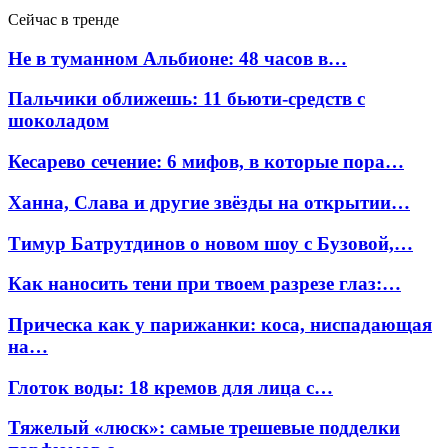
Сейчас в тренде
Не в туманном Альбионе: 48 часов в…
Пальчики оближешь: 11 бьюти-средств с
шоколадом
Кесарево сечение: 6 мифов, в которые пора…
Ханна, Слава и другие звёзды на открытии…
Тимур Батрутдинов о новом шоу с Бузовой,…
Как наносить тени при твоем разрезе глаз:…
Прическа как у парижанки: коса, ниспадающая
на…
Глоток воды: 18 кремов для лица с…
Тяжелый «люск»: самые трешевые подделки