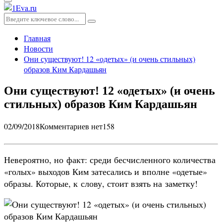
Основное
меню
Искать:
Поиск
Главная
Новости
Они существуют! 12 «одетых» (и очень стильных)
образов Ким Кардашьян
Они существуют! 12 «одетых» (и очень
стильных) образов Ким Кардашьян
02/09/2018
Комментариев нет
158
Невероятно, но факт: среди бесчисленного количества
«голых» выходов Ким затесались и вполне «одетые»
образы. Которые, к слову, стоит взять на заметку!