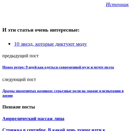
Источник
И эти статьи очень интересные:
10 звезд, которые диктуют моду
предыдущий пост
Новое ретро: 9 идей как одеться современной музе и мечте поэта
следующий пост
Драмы знаменитых комиков: серьезные роли на экране и испытания в
жизни
Похожие посты
Аюрведический массаж лица
Стрижка в сентябре. В какой день лучше идти к