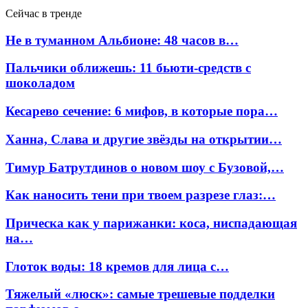
Сейчас в тренде
Не в туманном Альбионе: 48 часов в…
Пальчики оближешь: 11 бьюти-средств с
шоколадом
Кесарево сечение: 6 мифов, в которые пора…
Ханна, Слава и другие звёзды на открытии…
Тимур Батрутдинов о новом шоу с Бузовой,…
Как наносить тени при твоем разрезе глаз:…
Прическа как у парижанки: коса, ниспадающая
на…
Глоток воды: 18 кремов для лица с…
Тяжелый «люск»: самые трешевые подделки