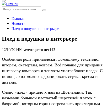
Основное
меню
Искать:
Поиск
Главная
Новости
Плед и подушки в интерьере
Плед и подушки в интерьере
12/10/2014
Комментариев нет
142
Особенная роль принадлежит домашнему текстилю:
шторам, скатертям, коврам. Всё почаще для придания
интерьеру комфорта и теплоты употребляют пледы. С
помощью их можно задрапировать стулья, кресла и
диваны.
Слово «плед» пришло к нам из Шотландии. Так
называли большой клетчатый шерстяной платок с
бахромой, которым горцы согревались прохладными