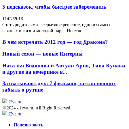
5 подсказок, чтобы быстрее забеременеть
11/07/2018
Стать родителями – серьезное решение, одно из самых
важных в жизни молодой пары. Но если...
В чем встречать 2012 год — год Дракона?
Новый сезон — новые Интерны
Наталья Водянова и Антуан Арно, Тина Кунаки
и другие на вечеринке в...
Захватывают дух: 7 фильмов, заставляющих
забыть о рутине
@2024 - 1eva.ru. All Right Reserved.
Facebook
Twitter
Youtube
Полезно знать