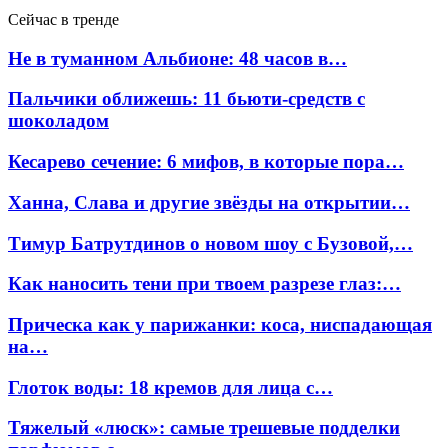
Сейчас в тренде
Не в туманном Альбионе: 48 часов в…
Пальчики оближешь: 11 бьюти-средств с
шоколадом
Кесарево сечение: 6 мифов, в которые пора…
Ханна, Слава и другие звёзды на открытии…
Тимур Батрутдинов о новом шоу с Бузовой,…
Как наносить тени при твоем разрезе глаз:…
Прическа как у парижанки: коса, ниспадающая
на…
Глоток воды: 18 кремов для лица с…
Тяжелый «люск»: самые трешевые подделки